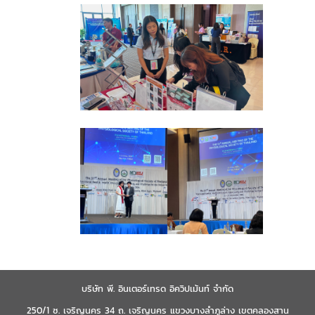
บริษัท พี. อินเตอร์เทรด อิควิปเม้นท์ จำกัด
250/1 ซ. เจริญนคร 34 ถ. เจริญนคร แขวงบางลำภูล่าง เขตคลองสาน